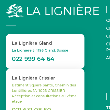
C
C
C
La Lignière Gland
C
P
La Lignière 5, 1196 Gland, Suisse
022 999 64 64
A
La Lignière Crissier
Bâtiment Square Santé, Chemin des
Lentillières 1A, 1023 CRISSIER
Réception et consultations au 2ème
étage
T
021 631 08 50