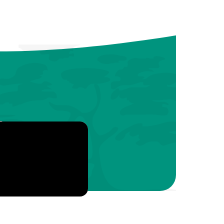
s
ice