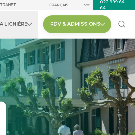
022 999 64
NTRANET
64
A LIGNIÈRE
RDV & ADMISSIONS