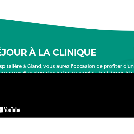
JOUR À LA CLINIQUE
pitalière à Gland, vous aurez l'occasion de profiter d'un
 au cœur d'un domaine boisé au bord du lac Léman. No
ner dans votre rétablissement et à vous offrir un serv
alité tout au long de votre séjour.
EN SAVOIR PLUS