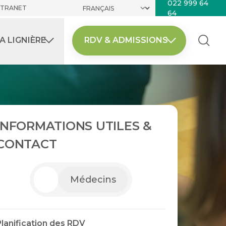
022 999 64
NTRANET
64
A LIGNIÈRE
RDV & ADMISSIONS
INFORMATIONS UTILES &
CONTACT
Médecins
Planification des RDV