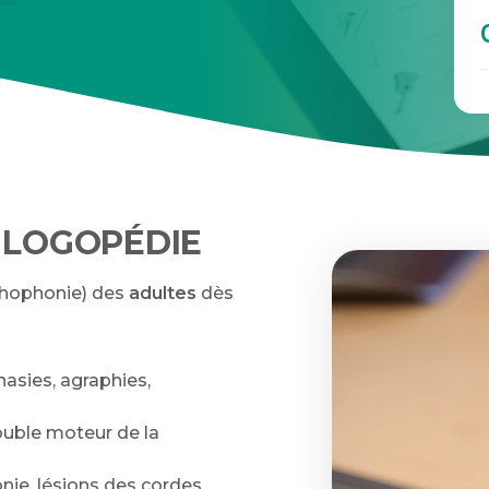
 LOGOPÉDIE
rthophonie) des
adultes
dès
asies, agraphies,
ouble moteur de la
ie, lésions des cordes