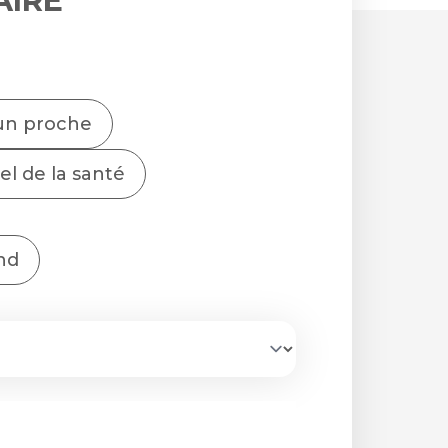
AIRE
un proche
l de la santé
nd