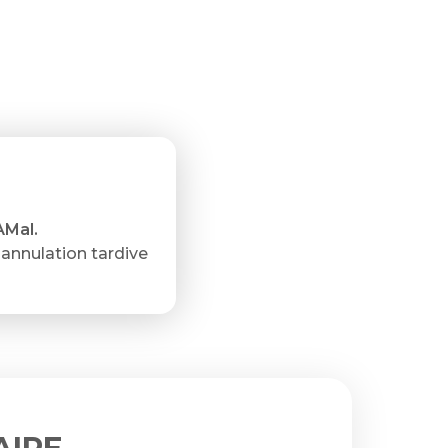
T
AMal.
annulation tardive