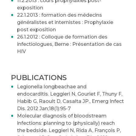
11.2.2013 : cours prophylaxies post-
exposition
22.1.2013 : formation des médecins
généralistes et internistes : Prophylaxie
post exposition
26.1.2012 : Colloque de formation des
infectiologues, Berne : Présentation de cas
HIV
PUBLICATIONS
Legionella longbeachae and
endocarditis. Leggieri N, Gouriet F, Thuny F,
Habib G, Raoult D, Casalta JP., Emerg Infect
Dis. 2012 Jan;18(1):95-7
Molecular diagnosis of bloodstream
infections: planning to (physically) reach
the bedside. Leggieri N, Rida A, François P,