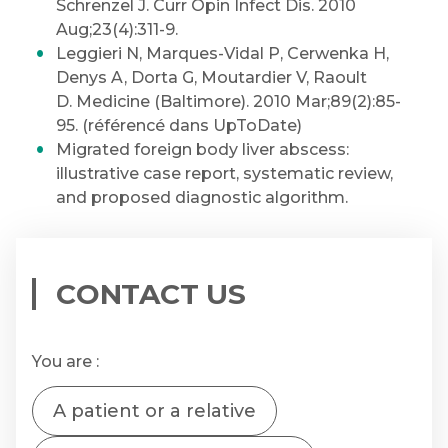
Schrenzel J. Curr Opin Infect Dis. 2010
Aug;23(4):311-9.
Leggieri N, Marques-Vidal P, Cerwenka H,
Denys A, Dorta G, Moutardier V, Raoult
D. Medicine (Baltimore). 2010 Mar;89(2):85-
95. (référencé dans UpToDate)
Migrated foreign body liver abscess:
illustrative case report, systematic review,
and proposed diagnostic algorithm.
CONTACT US
You are :
A patient or a relative